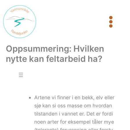
Hopp
rett
til
innholdet
Oppsummering: Hvilken
nytte kan feltarbeid ha?
Artene vi finner i en bekk, elv eller
sjø kan si oss masse om hvordan
tilstanden i vannet er. Det er fordi
noen arter for eksempel tåler mye
(tolerante) forurensing eller forsty-