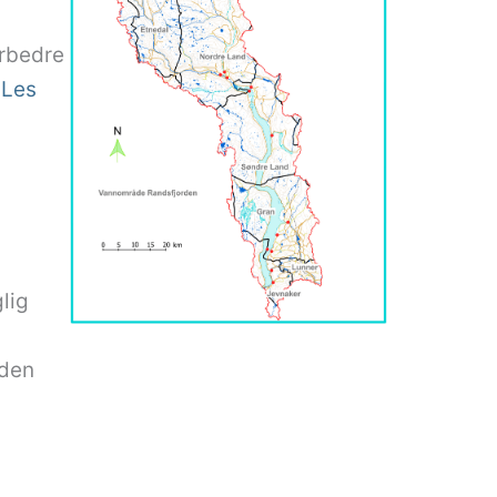
orbedre
…
Les
lig
 den