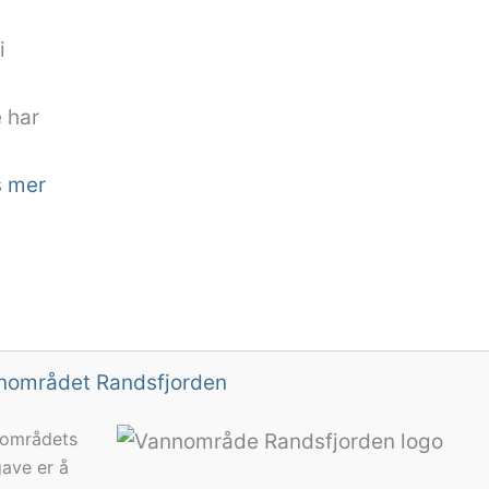
i
 har
:
s mer
E
u
t
r
o
nområdet Randsfjorden
f
i
områdets
e
ave er å
r