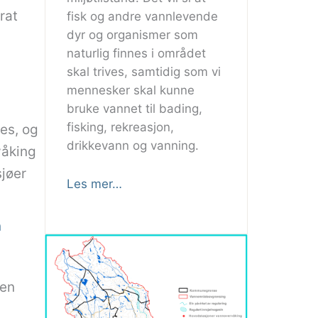
rat
fisk og andre vannlevende
dyr og organismer som
naturlig finnes i området
skal trives, samtidig som vi
mennesker skal kunne
bruke vannet til bading,
fisking, rekreasjon,
es, og
drikkevann og vanning.
våking
sjøer
Les mer…
n
men