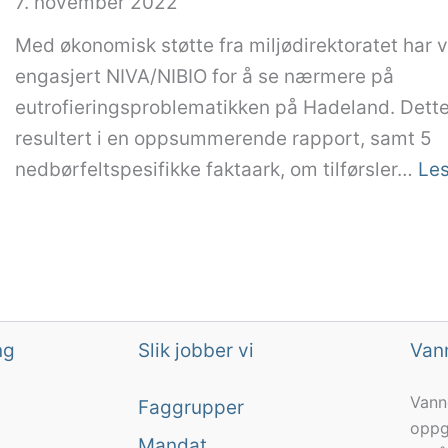
7. november 2022
a
o
v
k
l
Med økonomisk støtte fra miljødirektoratet har v
å
i
e
engasjert NIVA/NIBIO for å se nærmere på
k
b
s
eutrofieringsproblematikken på Hadeland. Dette
i
e
a
resultert i en oppsummerende rapport, samt 5
n
k
m
nedbørfeltspesifikke faktaark, om tilførsler…
Le
g
k
a
e
e
r
n
r
b
i
o
e
2
g
i
0
e
d
ng
Slik jobber vi
Van
2
l
f
2
Vann
v
Faggrupper
o
oppg
e
r
Mandat