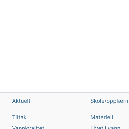
Aktuelt
Skole/opplæri
Tiltak
Materiell
Vannkvalitet
Livet i vann