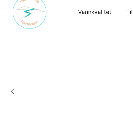
Hopp
Vannkvalitet
Ti
rett
til
innholdet