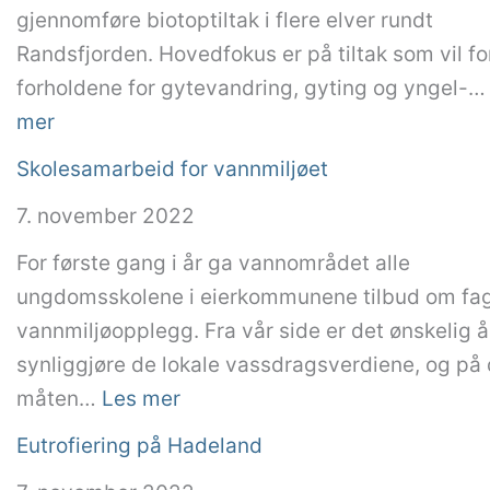
s
r
gjennomføre biotoptiltak i flere elver rundt
j
t
Randsfjorden. Hovedfokus er på tiltak som vil f
e
e
forholdene for gytevandring, gyting og yngel-
k
r
:
mer
t
f
B
Skolesamarbeid for vannmiljøet
i
r
i
E
7. november 2022
a
o
t
v
t
For første gang i år ga vannområdet alle
n
a
o
ungdomsskolene i eierkommunene tilbud om fag
a
n
p
vannmiljøopplegg. Fra vår side er det ønskelig å
n
t
synliggjøre de lokale vassdragsverdiene, og på
o
i
:
måten…
Les mer
v
l
S
Eutrofiering på Hadeland
e
t
k
r