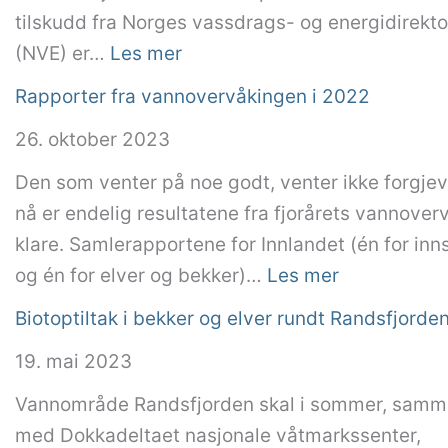
tilskudd fra Norges vassdrags- og energidirekto
:
(NVE) er…
Les mer
S
Rapporter fra vannovervåkingen i 2022
p
26. oktober 2023
e
n
Den som venter på noe godt, venter ikke forgjev
n
nå er endelig resultatene fra fjorårets vannover
e
klare. Samlerapportene for Innlandet (én for inn
n
:
og én for elver og bekker)…
Les mer
d
R
Biotoptiltak i bekker og elver rundt Randsfjorde
e
a
19. mai 2023
p
p
r
p
Vannområde Randsfjorden skal i sommer, sam
o
o
med Dokkadeltaet nasjonale våtmarkssenter,