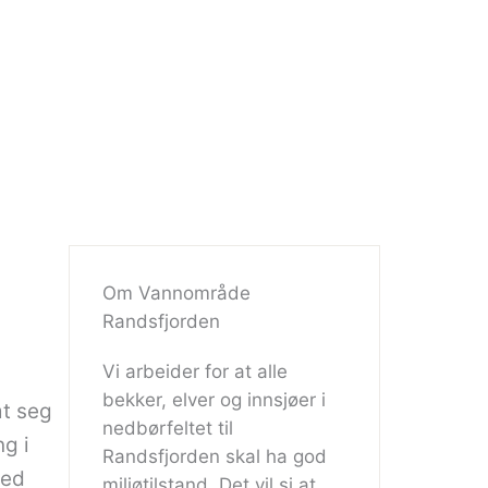
Om Vannområde
Randsfjorden
Vi arbeider for at alle
bekker, elver og innsjøer i
t seg
nedbørfeltet til
g i
Randsfjorden skal ha god
Med
miljøtilstand. Det vil si at